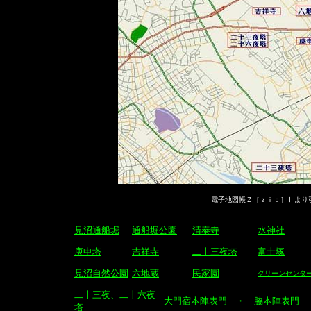
電子地図帳Ｚ［ｚｉ：］Ⅱより
見沼通船堀
通船堀公園
清泰寺
水神社
庚申塔
吉祥寺
二十三夜塔
富士塚
見沼自然公園
六地蔵
民家園
グリーンセンタ
二十三夜、二十六夜
大門宿本陣表門 ・ 脇本陣表門
塔