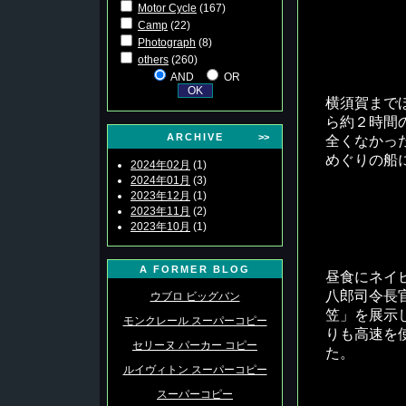
Motor Cycle
(167)
Camp
(22)
Photograph
(8)
others
(260)
AND
OR
横須賀まで
ら約２時間
ARCHIVE
>>
全くなかっ
めぐりの船
2024年02月
(1)
2024年01月
(3)
2023年12月
(1)
2023年11月
(2)
2023年10月
(1)
A FORMER BLOG
昼食にネイ
八郎司令長
ウブロ ビッグバン
笠」を展示
モンクレール スーパーコピー
りも高速を
セリーヌ パーカー コピー
た。
ルイヴィトン スーパーコピー
スーパーコピー