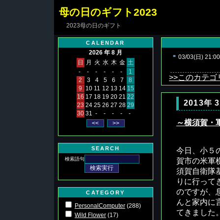
母の日のギフト2023
2023母の日のギフト
CALENDAR
2026 年 8 月
■
03/03(日) 21:00
日
月
火
水
木
金
土
-
-
-
-
-
-
1
>>このカテ
2
3
4
5
6
7
8
9
10
11
12
13
14
15
16
17
18
19
20
21
22
2013年 3
23
24
25
26
27
28
29
30
31
-
-
-
-
-
～横須賀・
SEARCH
今日、小５
検索語句
賀市の米軍
須賀自衛隊
りに行って
のですが、
CATEGORY
んと家内に
PersonalComputer
(288)
てきました
Wild Flower
(17)