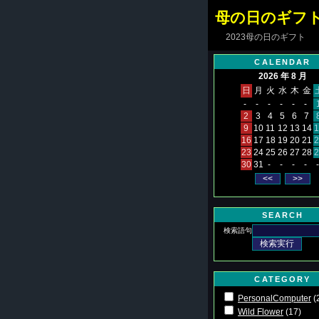
母の日のギフト2
2023母の日のギフト
CALENDAR
2026 年 8 月
日
月
火
水
木
金
-
-
-
-
-
-
2
3
4
5
6
7
9
10
11
12
13
14
1
16
17
18
19
20
21
2
23
24
25
26
27
28
2
30
31
-
-
-
-
-
SEARCH
検索語句
CATEGORY
PersonalComputer
(
Wild Flower
(17)