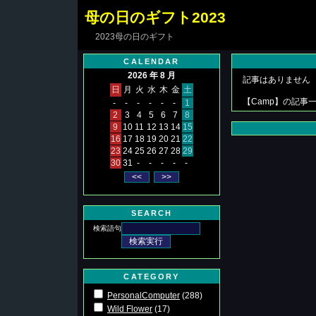
母の日のギフト2023
2023母の日のギフト
CALENDAR
2026 年 8 月
記事はありません
日
月
火
水
木
金
土
【Camp】の記事一
-
-
-
-
-
-
1
2
3
4
5
6
7
8
9
10
11
12
13
14
15
16
17
18
19
20
21
22
23
24
25
26
27
28
29
30
31
-
-
-
-
-
SEARCH
検索語句
CATEGORY
PersonalComputer
(288)
Wild Flower
(17)